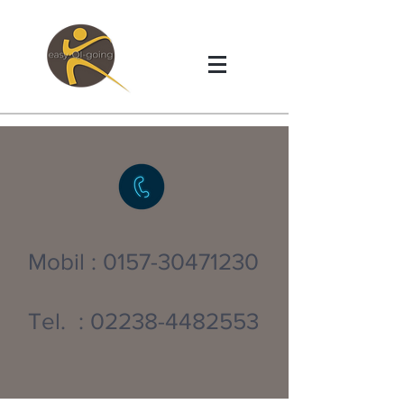
Mobil :
0157-30471230
Tel. :
02238-4482553